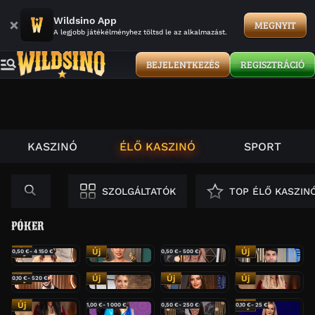
Wildsino App
MEGNYIT
A legjobb játékélményhez töltsd le az alkalmazást.
BEJELENTKEZÉS
REGISZTRÁCIÓ
KASZINÓ
ÉLŐ KASZINÓ
SPORT
SZOLGÁLTATÓK
TOP ÉLŐ KASZIN
PÓKER
Új
Új
Új
0,50 €
- 4 150 €
0,50 €
- 500 €
Casino Hold'em
Texas Hold'em Multiplayer
3 Card Brag
Casino Hold'em
Új
Új
Új
Új
0,10 €
- 520 €
Jacks or Better Draw Poker
Casino Holdem
Bet On Teen Patti
Andar Bahar x5000
Új
Új
1,00 €
- 1 000 €
0,50 €
- 250 €
0,10 €
- 25 €
Andar Bahar
Andar Bahar
Casino Hold 'Em
Who Wants To Be A Millionaire? Video Poker Live