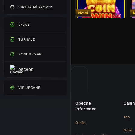
VIRTUÁLNÍ SPORTY
Nové
VÝZVY
Lady Wolf Moon Megaways
4
TURNAJE
Nové
BONUS CRAB
Platby
OBCHOD
VIP ÚROVNĚ
Obecné
Casi
informace
Top
O nás
Nové