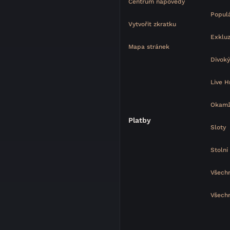
Centrum nápovědy
Populá
Vytvořit zkratku
Exkluz
Mapa stránek
Divok
Live H
Okamž
Platby
Sloty
Stolní
Všech
Všechn