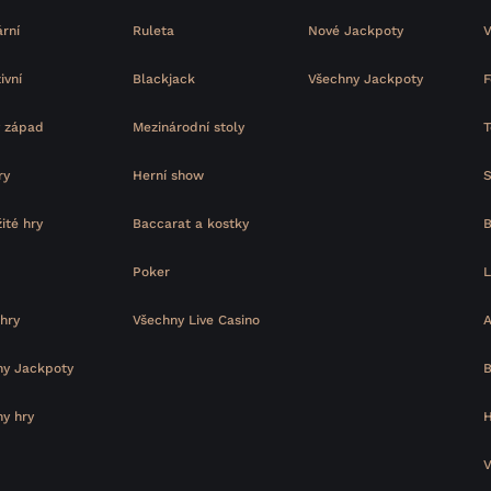
rní
Ruleta
Nové Jackpoty
V
ivní
Blackjack
Všechny Jackpoty
F
ý západ
Mezinárodní stoly
T
ry
Herní show
S
ité hry
Baccarat a kostky
B
Poker
L
 hry
Všechny Live Casino
A
ny Jackpoty
B
y hry
H
V