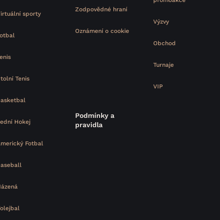
promoakce
Zodpovědné hraní
irtuální sporty
Výzvy
Oznámení o cookie
otbal
Obchod
enis
Turnaje
tolní Tenis
VIP
asketbal
Podmínky a
ední Hokej
pravidla
merický Fotbal
aseball
ázená
olejbal