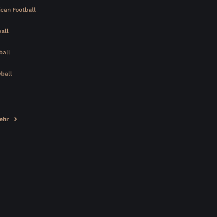
can Football
all
ball
yball
ehr