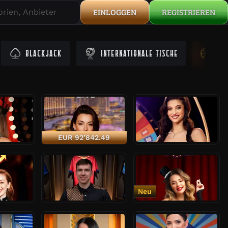
EINLOGGEN
REGISTRIEREN
orien, Anbieter
BLACKJACK
INTERNATIONALE TISCHE
SP
e
Vegas Gobbler LIVE
Joker's Show
EUR 92’842.49
Top Card
Roulette Rouge
Neu
Türkçe VIP Blackjack 2
Lucky Wheelionaire