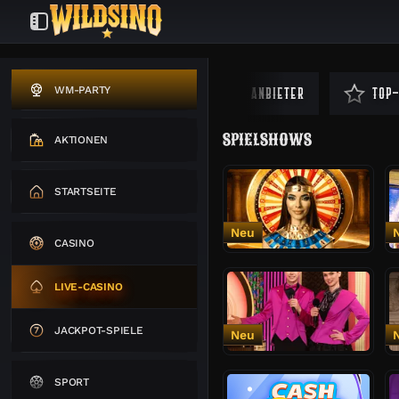
WM-PARTY
ANBIETER
TOP-
SPIELSHOWS
AKTIONEN
Land of Ra
G
STARTSEITE
Neu
CASINO
XBall
R
LIVE-CASINO
JACKPOT-SPIELE
Neu
SPORT
Cash Crab
E