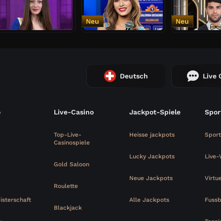
Neu
Neu
Deutsch
Live 
o
Live-Casino
Jackpot-Spiele
Spor
Top-Live-
Heisse jackpots
Spor
Casinospiele
Lucky Jackpots
Live-
Gold Saloon
Neue Jackpots
Virtu
Roulette
sterschaft
Alle Jackpots
Fussb
Blackjack