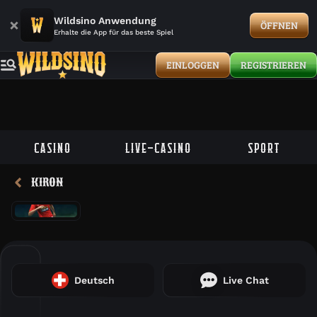
Wildsino Anwendung
ÖFFNEN
Erhalte die App für das beste Spiel
EINLOGGEN
REGISTRIEREN
CASINO
LIVE-CASINO
SPORT
KIRON
Kiron virtual sports
Zahlungen
Deutsch
Live Chat