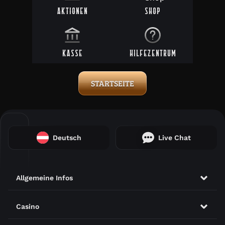
AKTIONEN
SHOP
KASSE
HILFEZENTRUM
STARTSEITE
Zahlungen
Deutsch
Live Chat
Allgemeine Infos
Casino