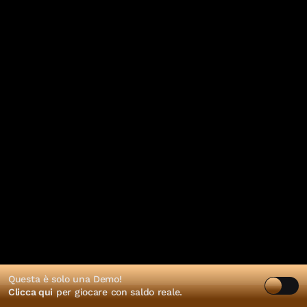
Questa è solo una Demo!
Clicca qui
per giocare con saldo reale.