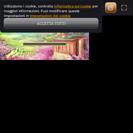
Utilizziamo i cookie, controlla
Informativa sui cookie
per
maggiori informazioni. Puoi modificare queste
impostazioni in
Impostazioni dei cookie
ACCETTA TUTTI