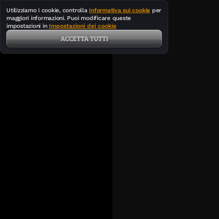
Utilizziamo i cookie, controlla
Informativa sui cookie
per
maggiori informazioni. Puoi modificare queste
impostazioni in
Impostazioni dei cookie
ACCETTA TUTTI