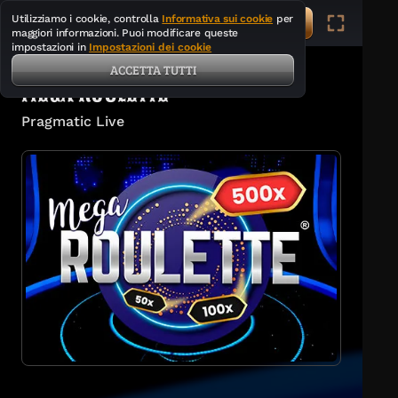
Utilizziamo i cookie, controlla
Informativa sui cookie
per
maggiori informazioni. Puoi modificare queste
impostazioni in
Impostazioni dei cookie
ACCETTA TUTTI
MEGA ROULETTE
Pragmatic Live