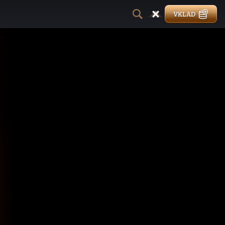
VKLAD