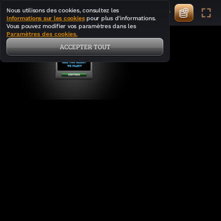
Nous utilisons des cookies, consultez les
Informations sur les cookies
pour plus d'informations.
Vous pouvez modifier vos paramètres dans les
Paramètres des cookies.
ACCEPTER TOUT