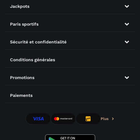
Jackpots
Paris sportifs
Sécurité et confidentialité
Conditions générales
Promotions
Paiements
Plus