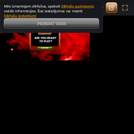
Mēs izmantojam sīkfailus, apskati
Sīkfailu paziņojums
vairāk informācijas. Šos iestatījumus var mainīt
Sīkfailu iestatījumi
PIEŅEMT VISUS