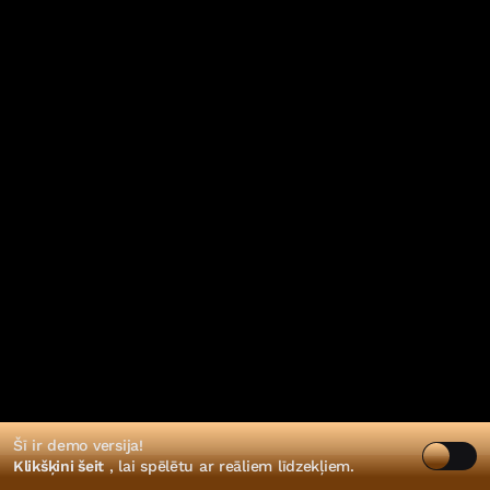
Šī ir demo versija!
Klikšķini šeit
, lai spēlētu ar reāliem līdzekļiem.