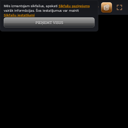
Mēs izmantojam sīkfailus, apskati
Sīkfailu paziņojums
vairāk informācijas. Šos iestatījumus var mainīt
Sīkfailu iestatījumi
PIEŅEMT VISUS