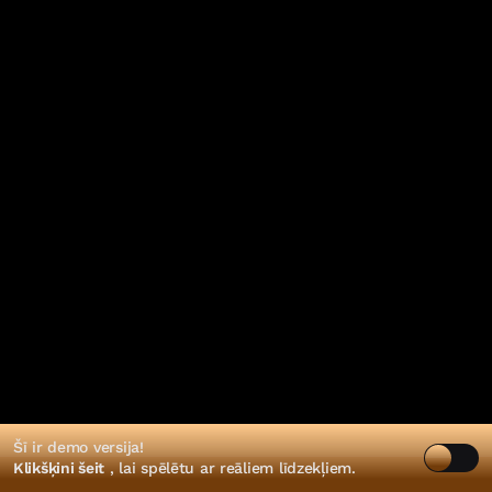
Šī ir demo versija!
Klikšķini šeit
, lai spēlētu ar reāliem līdzekļiem.