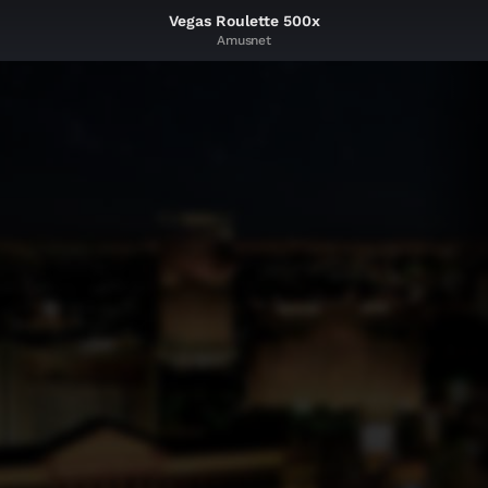
Vegas Roulette 500x
Amusnet