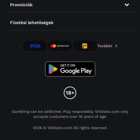
Promóciók
Fizetési lehetőségek
További
Gambling can be addictive. Play responsibly. Wildsino.com only
accepts customers over 18 years of age.
2026 © Wildsino.com All rights reserved.