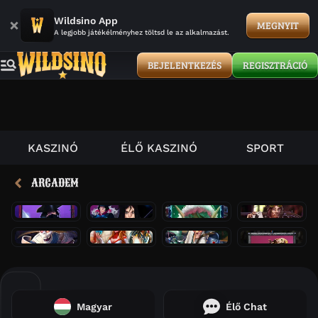
Wildsino App
MEGNYIT
A legjobb játékélményhez töltsd le az alkalmazást.
BEJELENTKEZÉS
REGISZTRÁCIÓ
KASZINÓ
ÉLŐ KASZINÓ
SPORT
ARCADEM
Tap House
The Hatter’s Mad Tea Party
Evil Elf
The Armory
Eternal Night
Guardians Of Inari
Flashback Heroes: 243 Ways
Demon Academy
Fizetési lehetőségek
Magyar
Élő Chat