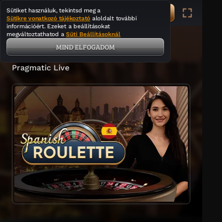
Sütiket használuk, tekintsd meg a
Sütikre vonatkozó tájékoztató
aloldalt további
információért. Ezeket a beállításokat
megváltoztathatod a
Süti Beállításoknál
MIND ELFOGADOM
SPANISH ROULETTE
Pragmatic Live