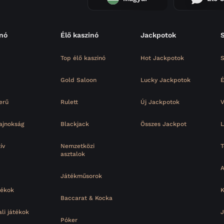
nó
Élő kaszinó
Jackpotok
Top élő kaszinó
Hot Jackpotok
S
Gold Saloon
Lucky Jackpotok
É
erű
Rulett
Új Jackpotok
V
ajnokság
Blackjack
Összes Jackpot
L
ív
Nemzetközi
T
asztalok
A
Játékműsorok
tékok
K
Baccarat & Kocka
li játékok
J
Póker