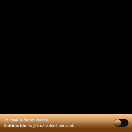
Ez csak a demó verzió!
Kattints ide
és játssz valódi pénzzel.