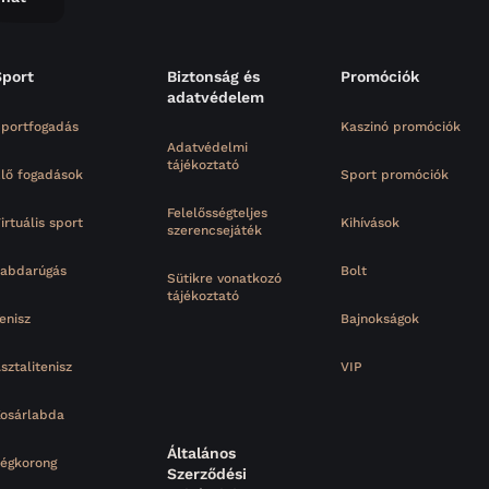
Sport
Biztonság és
Promóciók
adatvédelem
portfogadás
Kaszinó promóciók
Adatvédelmi
tájékoztató
lő fogadások
Sport promóciók
Felelősségteljes
irtuális sport
Kihívások
szerencsejáték
abdarúgás
Bolt
Sütikre vonatkozó
tájékoztató
enisz
Bajnokságok
sztalitenisz
VIP
osárlabda
Általános
égkorong
Szerződési