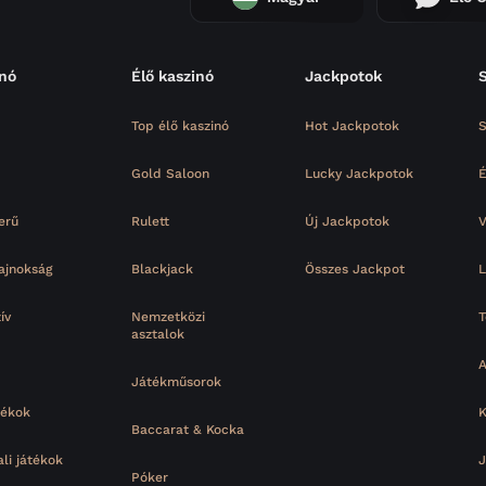
nó
Élő kaszinó
Jackpotok
Top élő kaszinó
Hot Jackpotok
S
Gold Saloon
Lucky Jackpotok
É
erű
Rulett
Új Jackpotok
V
ajnokság
Blackjack
Összes Jackpot
L
ív
Nemzetközi
T
asztalok
A
Játékműsorok
tékok
K
Baccarat & Kocka
li játékok
J
Póker