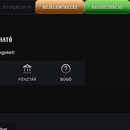
BEJELENTKEZÉS
REGISZTRÁCIÓ
, Szolgáltatók
LHATÓ
egeket!
PÉNZTÁR
SÚGÓ
Chat