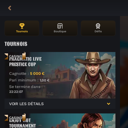
Tournois
Boutique
Défis
TOURNOIS
CASINO
PRAGMATIC LIVE
PRESTIGE CUP
Cagnotte :
5 000 €
Pari minimum :
1,00 €
Se termine dans :
22:22:07
VOIR LES DÉTAILS
CASINO
ENJOY HOT
TOURNAMENT