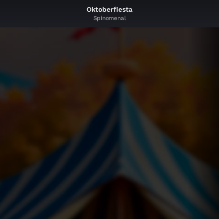
Oktoberfiesta
Spinomenal