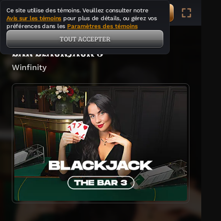
Ce site utilise des témoins. Veuillez consulter notre
Avis sur les témoins
pour plus de détails, ou gérez vos
préférences dans les
Paramètres des témoins
TOUT ACCEPTER
BAR BLACKJACK 3
Winfinity