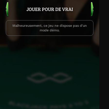
JOUER POUR DE VRAI
Malheureusement, ce jeu ne dispose pas d'un
mode démo.