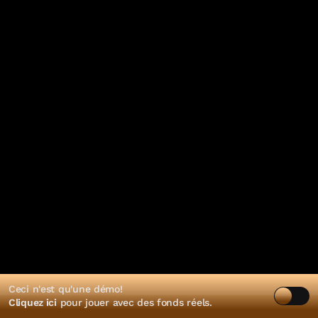
Ceci n'est qu'une démo!
Cliquez ici
pour jouer avec des fonds réels.