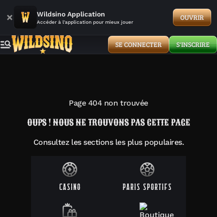
Wildsino Application
OUVRIR
Accéder à l'application pour mieux jouer
SE CONNECTER
S'INSCRIRE
Page 404 non trouvée
OUPS ! NOUS NE TROUVONS PAS CETTE PAGE
Consultez les sections les plus populaires.
CASINO
PARIS SPORTIFS