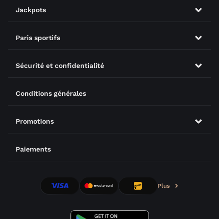
Jackpots
Paris sportifs
Sécurité et confidentialité
Conditions générales
Promotions
Paiements
Plus