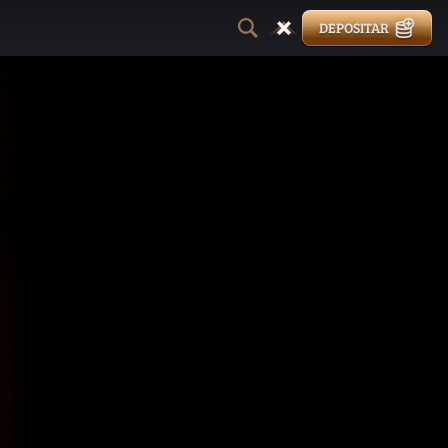
DEPOSITAR