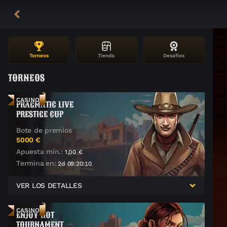
Torneos
Tienda
Desafíos
TORNEOS
CASINO
PRAGMATIC LIVE
PRESTIGE CUP
Bote de premios
5000 €
Apuesta mín.:
1,00 €
Termina en:
2d 09:20:10
VER LOS DETALLES
CASINO
ENJOY HOT
TOURNAMENT