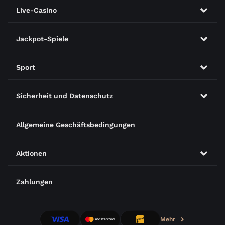
Live-Casino
Jackpot-Spiele
Sport
Sicherheit und Datenschutz
Allgemeine Geschäftsbedingungen
Aktionen
Zahlungen
Mehr