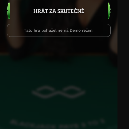
HRÁT ZA SKUTEČNÉ
Tato hra bohužel nemá Demo režim.