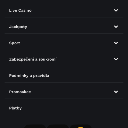
Live Casino
Jackpoty
Sport
Zabezpečení a soukromí
Podmínky a pravidla
Promoakce
Platby