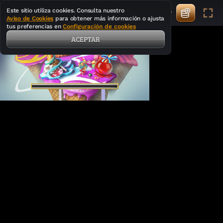
Este sitio utiliza cookies. Consulta nuestro
Aviso de Cookies
para obtener más información o ajusta
tus preferencias en
Configuración de cookies
ACEPTAR