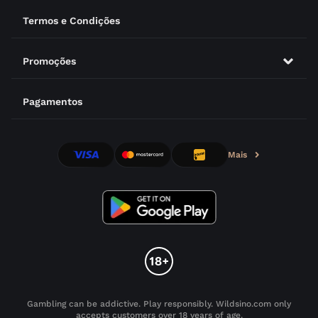
Termos e Condições
Promoções
Pagamentos
Mais
Gambling can be addictive. Play responsibly. Wildsino.com only
accepts customers over 18 years of age.