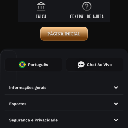
CAIXA
CENTRAL DE AJUDA
PÁGINA INICIAL
Pagamentos
Português
Chat Ao Vivo
Informações gerais
Esportes
Segurança e Privacidade