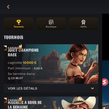
Tournois
Boutique
Défis
TOURNOIS
CASINO
JUICY CHAMPIONS
RACE
cagnotte
10 000 €
Pari minimum :
0,50 €
Se termine dans:
1j 23:46:07
VOIR LES DÉTAILS
CASINO
MACHINE À SOUS DE
LA SEMAINE