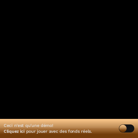
Ceci n'est qu'une démo!
Cliquez ici
pour jouer avec des fonds réels.