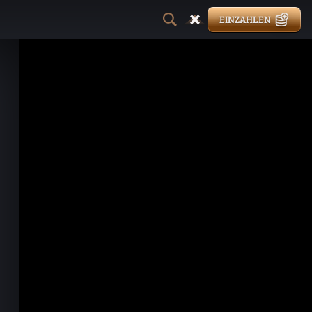
EINZAHLEN