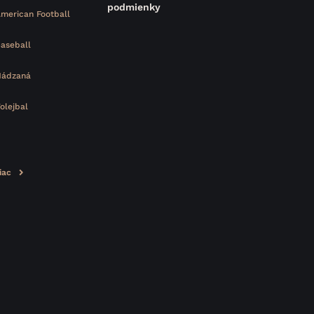
podmienky
merican Football
aseball
Hádzaná
olejbal
iac