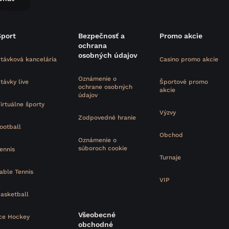
Šport
Bezpečnosť a
Promo akcie
ochrana
osobných údajov
távková kancelária
Casino promo akcie
Oznámenie o
távky live
Športové promo
ochrane osobných
akcie
údajov
irtuálne športy
Výzvy
Zodpovedné hranie
ootball
Obchod
Oznámenie o
súboroch cookie
ennis
Turnaje
able Tennis
VIP
asketball
Všeobecné
ce Hockey
obchodné