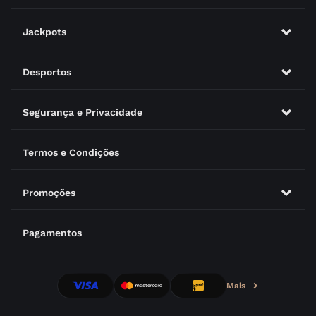
Jackpots
Desportos
Segurança e Privacidade
Termos e Condições
Promoções
Pagamentos
Mais