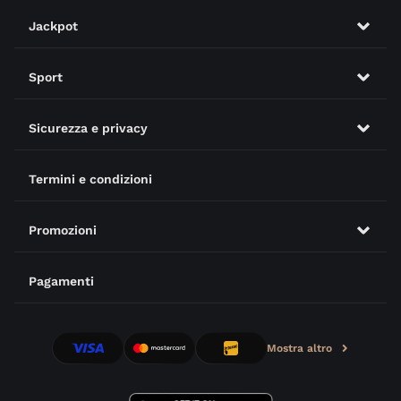
Jackpot
Sport
Sicurezza e privacy
Termini e condizioni
Promozioni
Pagamenti
Mostra altro