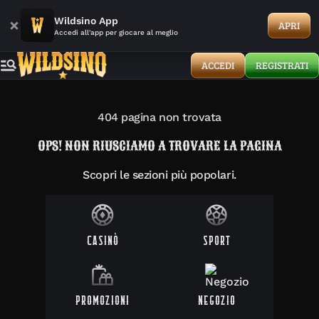
Wildsino App
APRI
Accedi all'app per giocare al meglio
ACCEDI
REGISTRATI
404 pagina non trovata
OPS! NON RIUSCIAMO A TROVARE LA PAGINA
Scopri le sezioni più popolari.
CASINÒ
SPORT
PROMOZIONI
NEGOZIO