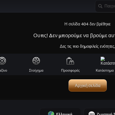
Παιχν
Η σελίδα 404 δεν βρέθηκε
Ουπς! Δεν μπορούμε να βρούμε αυτ
Δες τις πιο δημοφιλείς ενότητες
αζίνο
Στοίχημα
Προσφορές
Κατάστημα
Αρχική σελίδα
Ελληνικά
Ζωντανή Σ