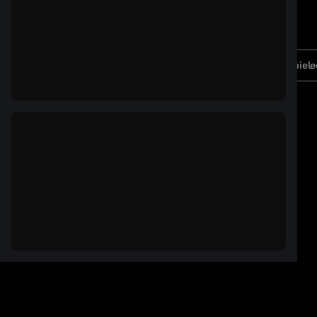
Jotain meni pielee