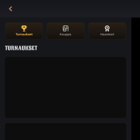
Turnaukset
Kauppa
Haasteet
TURNAUKSET