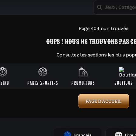
Jeux, Catégor
Page 404 non trouvée
OUPS ! NOUS NE TROUVONS PAS C
Consultez les sections les plus popu
ASINO
PARIS SPORTIFS
PROMOTIONS
BOUTIQUE
PAGE D'ACCUEIL
Français
Live 