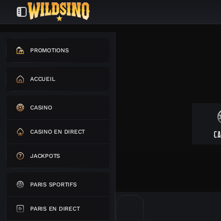
PROMOTIONS
ACCUEIL
CASINO
CASINO EN DIRECT
C
JACKPOTS
PARIS SPORTIFS
Paiements
PARIS EN DIRECT