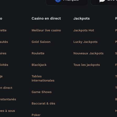
no
Casino en direct
Jackpots
P
ette
Meilleur live casino
Jackpots Hot
P
autés
Gold Saloon
Lucky Jackpots
P
ires
Roulette
Nouveaux Jackpots
S
ivités
Blackjack
Tous les jackpots
F
ge
Tables
T
internationales
n direct
T
Game Shows
nstantanés
B
Baccarat & dés
es à sous
H
Poker