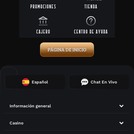
PROMOCIONES
TIENDA
CAJERO
CENTRO DE AYUDA
PÁGINA DE INICIO
Pagos
Español
Chat En Vivo
Información general
Casino