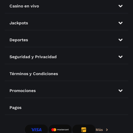
Casino en vivo
Jackpots
Deportes
Seguridad y Privacidad
Términos y Condiciones
Promociones
Pagos
Más