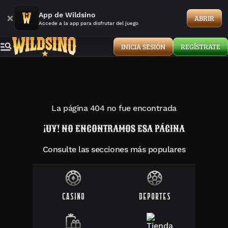
App de Wildsino
ABRIR
Accede a la app para disfrutar del juego
INICIA SESIÓN
REGÍSTRATE
La página 404 no fue encontrada
¡UY! NO ENCONTRAMOS ESA PÁGINA
Consulte las secciones más populares
CASINO
DEPORTES