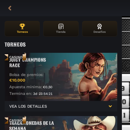
Torneos
Tienda
Desafíos
TORNEOS
CASINO
JUICY CHAMPIONS
RACE
Bolsa de premios:
€10.000
Apuesta mínima:
€0,50
Termina en:
3d 23:54:21
VEA LOS DETALLES
CASINO
TRAGAMONEDAS DE LA
SEMANA