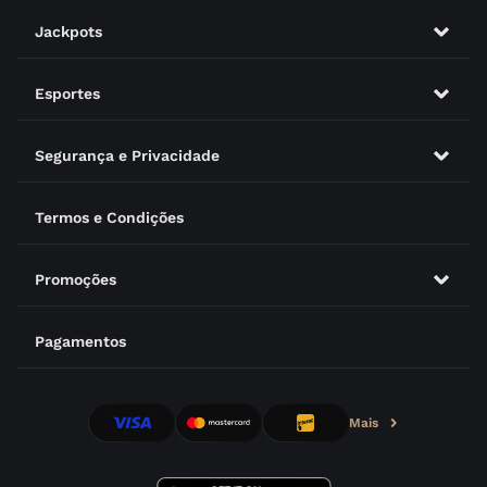
Jackpots
Esportes
Segurança e Privacidade
Termos e Condições
Promoções
Pagamentos
Mais