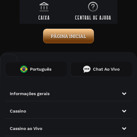
CAIXA
CENTRAL DE AJUDA
PÁGINA INICIAL
Pagamentos
Português
Chat Ao Vivo
Informações gerais
Cassino
Cassino ao Vivo