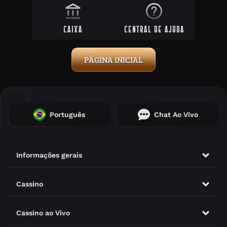
CAIXA
CENTRAL DE AJUDA
PÁGINA INICIAL
Pagamentos
Português
Chat Ao Vivo
Informações gerais
Cassino
Cassino ao Vivo