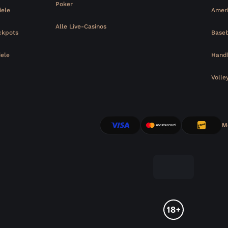
Poker
iele
Ameri
Alle Live-Casinos
ckpots
Baseb
iele
Hand
Volle
M